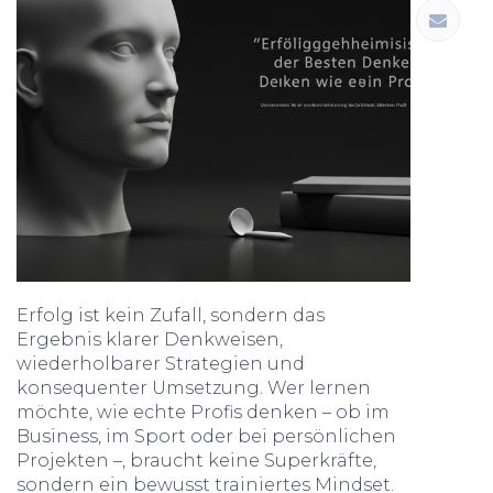
Erfolg ist kein Zufall, sondern das
Ergebnis klarer Denkweisen,
wiederholbarer Strategien und
konsequenter Umsetzung. Wer lernen
möchte, wie echte Profis denken – ob im
Business, im Sport oder bei persönlichen
Projekten –, braucht keine Superkräfte,
sondern ein bewusst trainiertes Mindset.