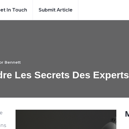
et In Touch
Submit Article
or Bennett
re Les Secrets Des Experts
ne
ans