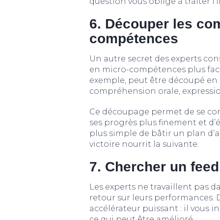
question vous oblige à traiter l’i
6. Découper les co
compétences
Un autre secret des experts c
en micro-compétences plus facil
exemple, peut être découpé en 
compréhension orale, expression 
Ce découpage permet de se conce
ses progrès plus finement et d’év
plus simple de bâtir un plan d’
victoire nourrit la suivante.
7. Chercher un feed
Les experts ne travaillent pas 
retour sur leurs performances. 
accélérateur puissant : il vous i
ce qui peut être amélioré.