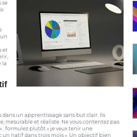
 se
ux
e
 un
 et
rir,
 la
if
 dans un apprentissage sans but clair. Ils
ue, mesurable et réaliste. Ne vous contentez pas
» ; formulez plutôt « je veux tenir une
un natif dans trois mois ». Un objectif bien