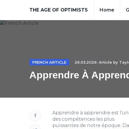
THE AGE OF OPTIMISTS
Home
G
FRENCH ARTICLE
26.03.2026· Article by
Tayl
Apprendre À Apprend
Apprendre à apprendre est l’u
des compétences les plus
puissantes de notre époque. D